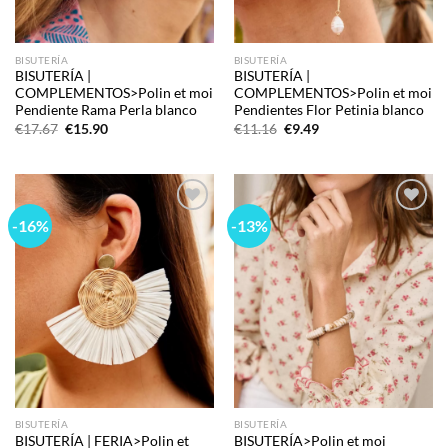
BISUTERÍA
BISUTERÍA
BISUTERÍA |
BISUTERÍA |
COMPLEMENTOS>Polin et moi
COMPLEMENTOS>Polin et moi
Pendiente Rama Perla blanco
Pendientes Flor Petinia blanco
El
El
El
El
€
17.67
€
15.90
€
11.16
€
9.49
precio
precio
precio
precio
original
actual
original
actual
era:
es:
era:
es:
€17.67.
€15.90.
€11.16.
€9.49.
-16%
-13%
Add to
Add to
wishlist
wishlist
BISUTERÍA
BISUTERÍA
BISUTERÍA | FERIA>Polin et
BISUTERÍA>Polin et moi