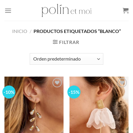
Skip
to
content
INICIO
/
PRODUCTOS ETIQUETADOS “BLANCO”
FILTRAR
-10%
-15%
Add to
Add to
wishlist
wishlist