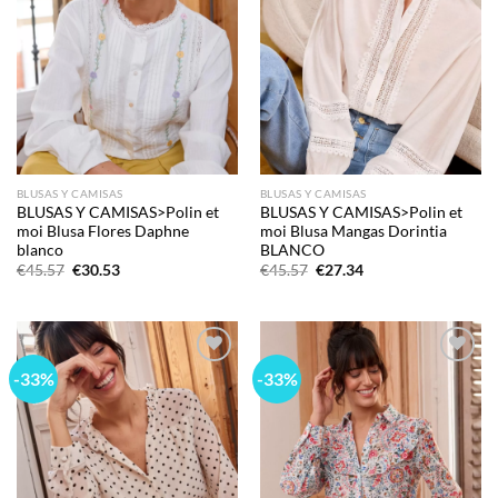
BLUSAS Y CAMISAS
BLUSAS Y CAMISAS
BLUSAS Y CAMISAS>Polin et
BLUSAS Y CAMISAS>Polin et
moi Blusa Flores Daphne
moi Blusa Mangas Dorintia
blanco
BLANCO
El
El
El
El
€
45.57
€
30.53
€
45.57
€
27.34
precio
precio
precio
precio
original
actual
original
actual
era:
es:
era:
es:
€45.57.
€30.53.
€45.57.
€27.34.
-33%
-33%
Add to
Add to
wishlist
wishlist