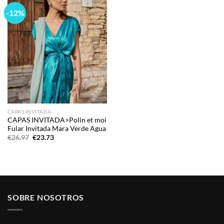
-12%
Add to
wishlist
CAPAS INVITADA
CAPAS INVITADA>Polin et moi
Fular Invitada Mara Verde Agua
El
El
€
26.97
€
23.73
precio
precio
original
actual
era:
es:
€26.97.
€23.73.
SOBRE NOSOTROS