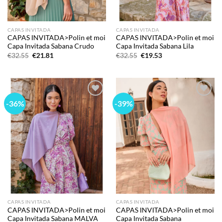
CAPAS INVITADA
CAPAS INVITADA
CAPAS INVITADA>Polin et moi
CAPAS INVITADA>Polin et moi
Capa Invitada Sabana Crudo
Capa Invitada Sabana Lila
El
El
El
El
€
32.55
€
21.81
€
32.55
€
19.53
precio
precio
precio
precio
original
actual
original
actual
era:
es:
era:
es:
€32.55.
€21.81.
€32.55.
€19.53.
-36%
-39%
Add to
Add to
wishlist
wishlist
CAPAS INVITADA
CAPAS INVITADA
CAPAS INVITADA>Polin et moi
CAPAS INVITADA>Polin et moi
Capa Invitada Sabana MALVA
Capa Invitada Sabana