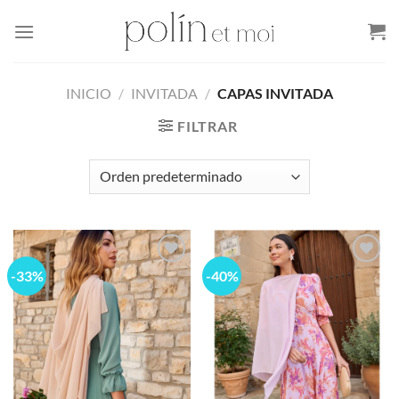
Skip
to
content
INICIO
/
INVITADA
/
CAPAS INVITADA
FILTRAR
-33%
-40%
Add to
Add to
wishlist
wishlist