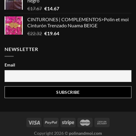
negro
El
El
€
17.67
€
14.67
precio
precio
CINTURONES | COMPLEMENTOS>Polin et moi
original
actual
Cinturón Trenzado Nuama BEIGE
era:
es:
El
El
€
22.32
€
19.64
€17.67.
€14.67.
precio
precio
original
actual
NEWSLETTER
era:
es:
€22.32.
€19.64.
Email
Copyright 2026 ©
polinandmoi.com