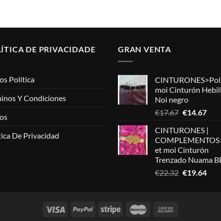
original
actual
original
actual
era:
es:
era:
es:
€51.15.
€34.78.
€92.07.
€58.92.
ÍTICA DE PRIVACIDADE
GRAN VENTA
os Política
CINTURONES>Poli
moi Cinturón Hebil
inos Y Condiciones
Noi negro
El
El
€
17.67
€
14.67
os
precio
prec
CINTURONES |
original
actu
tica De Privacidad
COMPLEMENTOS>
era:
es:
et moi Cinturón
€17.67.
€14.
Trenzado Nuama B
El
El
€
22.32
€
19.64
precio
prec
original
actu
era:
es:
€22.32.
€19.