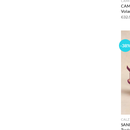
CAMI
CAMI
Vola
€
32.
-38
CAL
SAND
Tacó