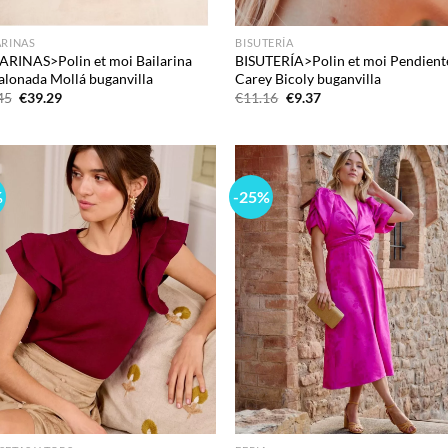
ARINAS
BISUTERÍA
ARINAS>Polin et moi Bailarina
BISUTERÍA>Polin et moi Pendient
alonada Mollá buganvilla
Carey Bicoly buganvilla
El
El
El
El
45
€
39.29
€
11.16
€
9.37
precio
precio
precio
precio
original
actual
original
actual
era:
es:
era:
es:
€60.45.
€39.29.
€11.16.
€9.37.
%
-25%
Add to
Ad
wishlist
wis