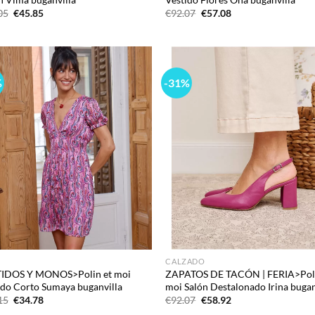
El
El
El
El
05
€
45.85
€
92.07
€
57.08
precio
precio
precio
precio
original
actual
original
actual
era:
es:
era:
es:
€79.05.
€45.85.
€92.07.
€57.08.
%
-31%
Add to
Ad
wishlist
wis
CALZADO
IDOS Y MONOS>Polin et moi
ZAPATOS DE TACÓN | FERIA>Poli
ido Corto Sumaya buganvilla
moi Salón Destalonado Irina bugan
El
El
El
El
15
€
34.78
€
92.07
€
58.92
precio
precio
precio
precio