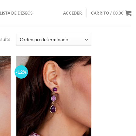
LISTA DE DESEOS
ACCEDER
CARRITO /
€
0.00
sults
-12%
d to
Add to
hlist
wishlist