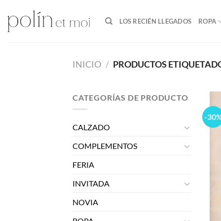
Skip
to
LOS RECIÉN LLEGADOS
ROPA
content
INICIO
/
PRODUCTOS ETIQUETADO
CATEGORÍAS DE PRODUCTO
-30
CALZADO
COMPLEMENTOS
FERIA
INVITADA
NOVIA
ROPA