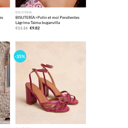
BISUTERÍA
es
BISUTERÍA>Polin et moi Pendientes
Lágrima Taima buganvilla
El
El
€
11.16
€
9.82
precio
precio
original
actual
era:
es:
€11.16.
€9.82.
-35%
d to
Add to
hlist
wishlist