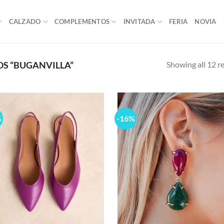
CALZADO
COMPLEMENTOS
INVITADA
FERIA
NOVIA
Showing all 12 re
S “BUGANVILLA”
%
-16%
Add to
Ad
wishlist
wis