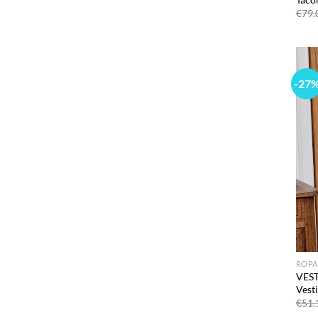
€
79.
-27
ROPA
VEST
Vest
€
51.