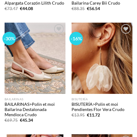
Alpargata Corazón Lilith Crudo
Bailarina Carey Bii Crudo
El
El
El
El
€
73.47
€
44.08
€
88.35
€
56.54
precio
precio
precio
precio
original
actual
original
actual
era:
es:
era:
es:
€73.47.
€44.08.
€88.35.
€56.54.
-30%
-16%
Add to
Add to
wishlist
wishlist
BAILARINAS
BISUTERÍA
BAILARINAS>Polin et moi
BISUTERÍA>Polin et moi
Bailarina Destalonada
Pendientes Flor Vera Crudo
Mendioca Crudo
El
El
€
13.95
€
11.72
precio
precio
El
El
€
69.75
€
45.34
original
actual
precio
precio
era:
es:
original
actual
€13.95.
€11.72.
era:
es:
€69.75.
€45.34.