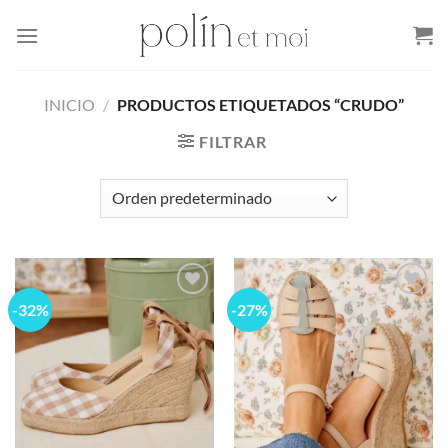
Skip
to
content
INICIO
/
PRODUCTOS ETIQUETADOS “CRUDO”
FILTRAR
-32%
-27%
Add to
Add to
wishlist
wishlist