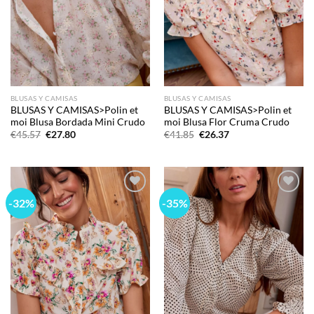
BLUSAS Y CAMISAS
BLUSAS Y CAMISAS
BLUSAS Y CAMISAS>Polin et
BLUSAS Y CAMISAS>Polin et
moi Blusa Bordada Mini Crudo
moi Blusa Flor Cruma Crudo
El
El
El
El
€
45.57
€
27.80
€
41.85
€
26.37
precio
precio
precio
precio
original
actual
original
actual
era:
es:
era:
es:
€45.57.
€27.80.
€41.85.
€26.37.
-32%
-35%
Add to
Add to
wishlist
wishlist