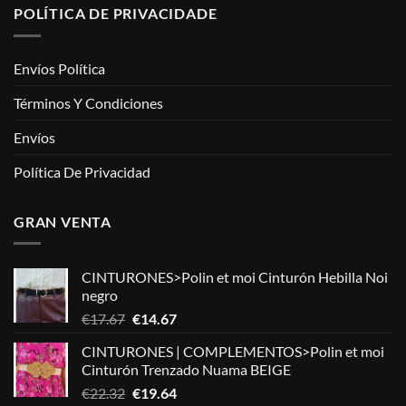
POLÍTICA DE PRIVACIDADE
Envíos Política
Términos Y Condiciones
Envíos
Política De Privacidad
GRAN VENTA
CINTURONES>Polin et moi Cinturón Hebilla Noi
negro
El
El
€
17.67
€
14.67
precio
precio
CINTURONES | COMPLEMENTOS>Polin et moi
original
actual
Cinturón Trenzado Nuama BEIGE
era:
es:
El
El
€
22.32
€
19.64
€17.67.
€14.67.