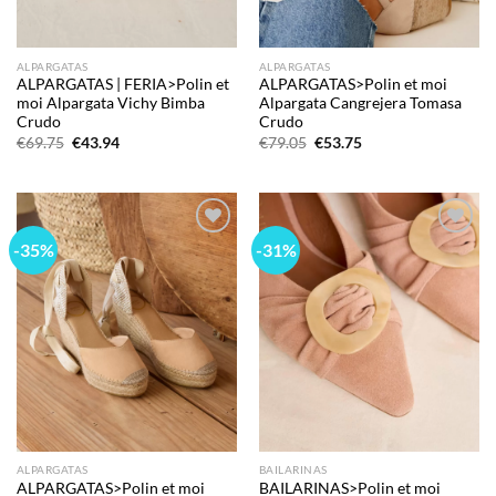
ALPARGATAS
ALPARGATAS
ALPARGATAS | FERIA>Polin et
ALPARGATAS>Polin et moi
moi Alpargata Vichy Bimba
Alpargata Cangrejera Tomasa
Crudo
Crudo
El
El
El
El
€
69.75
€
43.94
€
79.05
€
53.75
precio
precio
precio
precio
original
actual
original
actual
era:
es:
era:
es:
€69.75.
€43.94.
€79.05.
€53.75.
-35%
-31%
Add to
Add to
wishlist
wishlist
ALPARGATAS
BAILARINAS
ALPARGATAS>Polin et moi
BAILARINAS>Polin et moi