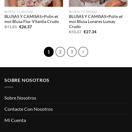
BLUSAS Y CAMISAS
BLUSAS Y CAMISAS
BLUSAS Y CAMISAS>Polin et
BLUSAS Y CAMISAS>Polin et
moi Blusa Flor Vilantia Crudo
moi Blusa Lunares Lumay
Crudo
El
El
€
41.85
€
26.37
precio
precio
El
El
€
45.57
€
27.34
original
actual
precio
precio
era:
es:
original
actual
€41.85.
€26.37.
era:
es:
€45.57.
€27.34.
1
2
3
SOBRE NOSOTROS
Sobre Nosotros
Contacte Con Nosotros
Mi Cuenta