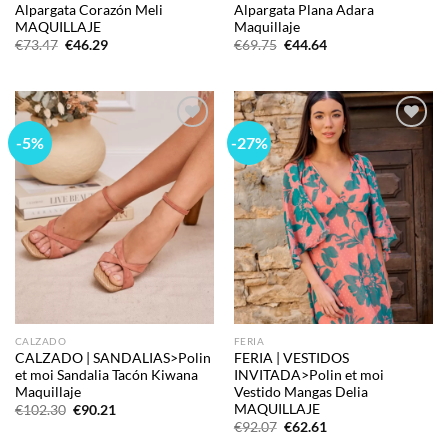
Alpargata Corazón Meli
Alpargata Plana Adara
MAQUILLAJE
Maquillaje
El
El
El
El
€
73.47
€
46.29
€
69.75
€
44.64
precio
precio
precio
precio
original
actual
original
actual
era:
es:
era:
es:
€73.47.
€46.29.
€69.75.
€44.64.
-5%
-27%
Add to
Add to
wishlist
wishlist
CALZADO
FERIA
CALZADO | SANDALIAS>Polin
FERIA | VESTIDOS
et moi Sandalia Tacón Kiwana
INVITADA>Polin et moi
Maquillaje
Vestido Mangas Delia
MAQUILLAJE
El
El
€
102.30
€
90.21
precio
precio
El
El
€
92.07
€
62.61
original
actual
precio
precio
era:
es: