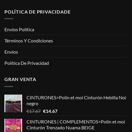
POLÍTICA DE PRIVACIDADE
Envíos Política
Términos Y Condiciones
Envíos
Política De Privacidad
GRAN VENTA
CINTURONES>Polin et moi Cinturón Hebilla Noi
negro
El
El
€
17.67
€
14.67
precio
precio
CINTURONES | COMPLEMENTOS>Polin et moi
original
actual
Cinturón Trenzado Nuama BEIGE
era:
es: