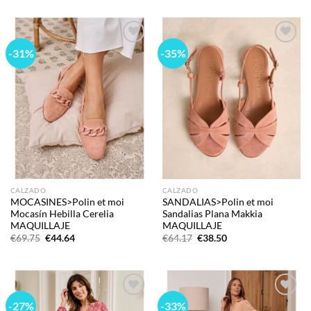
original
actual
€102.30.
€90.21.
era:
es:
€92.07.
€62.61.
-31%
-35%
Add to
Add to
wishlist
wishlist
CALZADO
CALZADO
MOCASINES>Polin et moi
SANDALIAS>Polin et moi
Mocasín Hebilla Cerelia
Sandalias Plana Makkia
MAQUILLAJE
MAQUILLAJE
El
El
El
El
€
69.75
€
44.64
€
64.17
€
38.50
precio
precio
precio
precio
original
actual
original
actual
era:
es:
era:
es:
€69.75.
€44.64.
€64.17.
€38.50.
-27%
-33%
Add to
Add to