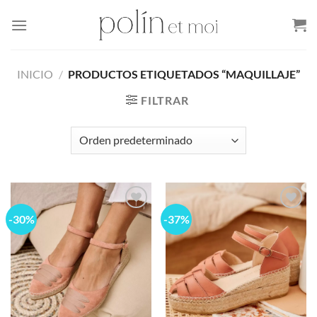
Skip
to
content
INICIO
/
PRODUCTOS ETIQUETADOS “MAQUILLAJE”
FILTRAR
-30%
-37%
Add to
Add to
wishlist
wishlist