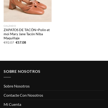
CALZADO
ZAPATOS DE TACÓN>Polin et
moi Mary Jane Tacón Niba
Maquillaje
El
El
€
92.07
€
57.08
precio
precio
original
actual
era:
es:
€92.07.
€57.08.
SOBRE NOSOTROS
Sobre Nosotros
Contacte Con Nosotros
Mi Cuenta