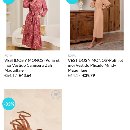
wishlist
wishlist
ROPA
ROPA
VESTIDOS Y MONOS>Polin et
VESTIDOS Y MONOS>Polin et
moi Vestido Camisero Zafi
moi Vestido Plisado Mindy
Maquillaje
Maquillaje
El
El
El
El
€
64.17
€
43.64
€
64.17
€
39.79
precio
precio
precio
precio
original
actual
original
actual
era:
es:
era:
es:
€64.17.
€43.64.
€64.17.
€39.79.
-33%
Add to
wishlist