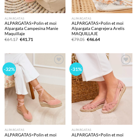
ALPARGATAS
ALPARGATAS
ALPARGATAS>Polin et moi
ALPARGATAS>Polin et moi
Alpargata Campesina Manie
Alpargata Cangrejera Arelis
Maquillaje
MAQUILLAJE
El
El
El
El
€
64.17
€
41.71
€
79.05
€
46.64
precio
precio
precio
precio
original
actual
original
actual
era:
es:
era:
es:
€64.17.
€41.71.
€79.05.
€46.64.
-32%
-31%
Add to
Add to
wishlist
wishlist
ALPARGATAS
ALPARGATAS
ALPARGATAS>Polin et moi
ALPARGATAS>Polin et moi