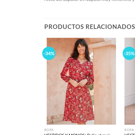
PRODUCTOS RELACIONADO
-34%
-35%
Add to
Add to
wishlist
wishlist
ROPA
ROPA