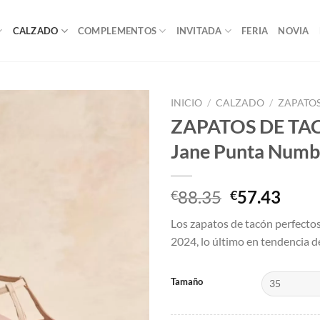
CALZADO
COMPLEMENTOS
INVITADA
FERIA
NOVIA
INICIO
/
CALZADO
/
ZAPATO
ZAPATOS DE TAC
Add to
Jane Punta Numb
wishlist
El
El
88.35
57.43
€
€
precio
prec
Los zapatos de tacón perfecto
original
actu
2024, lo último en tendencia
era:
es:
€88.35.
€57.
Tamaño