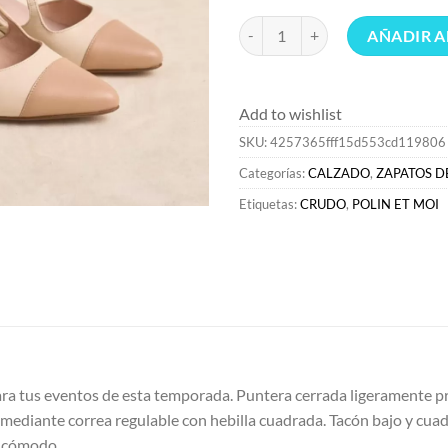
ZAPATOS DE TACÓN>Polin et moi
AÑADIR A
Add to wishlist
SKU:
4257365fff15d553cd119806
Categorías:
CALZADO
,
ZAPATOS D
Etiquetas:
CRUDO
,
POLIN ET MOI
ra tus eventos de esta temporada. Puntera cerrada ligeramente pr
llo mediante correa regulable con hebilla cuadrada. Tacón bajo y c
y cómodo.