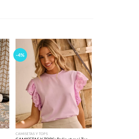
-4%
 to
Add to
list
wishlist
CAMISETAS Y TOPS