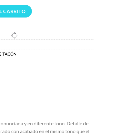
 Mary Jane Punta Numbia Crudo cantidad
L CARRITO
E TACÓN
onunciada y en diferente tono. Detalle de
uadrado con acabado en el mismo tono que el