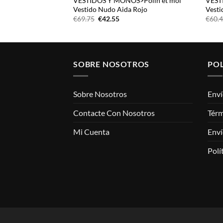
lin et moi
VESTIDOS Y MONOS>Polin et moi
VEST
Vestido Nudo Aida Rojo
Vesti
El
El
€
69.75
€
42.55
€
60.
io
precio
precio
al
original
actual
era:
es:
04.
€69.75.
€42.55.
SOBRE NOSOTROS
POL
Sobre Nosotros
Enví
Contacte Con Nosotros
Térm
Mi Cuenta
Enví
Polí