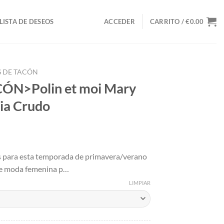
LISTA DE DESEOS
ACCEDER
CARRITO /
€
0.00
S DE TACÓN
ÓN>Polin et moi Mary
ia Crudo
io
s para esta temporada de primavera/verano
al
 de moda femenina p…
43.
LIMPIAR