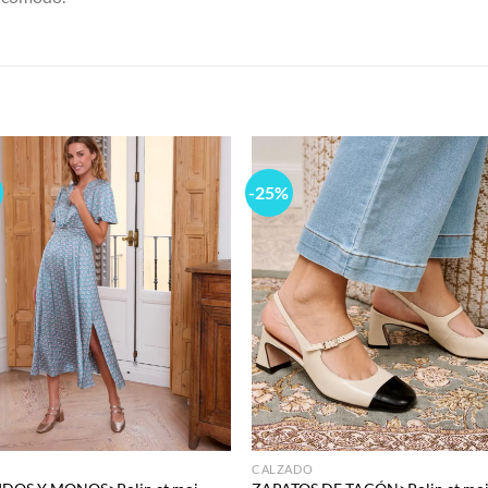
S
-25%
Add to
Add
wishlist
wish
CALZADO